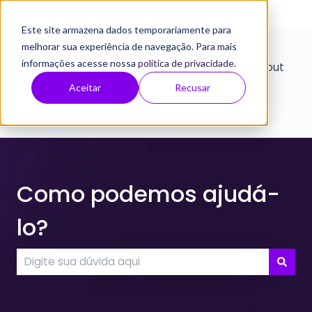
Português - Brasil
Mostrar submenu para traduçõe
Este site armazena dados temporariamente para
melhorar sua experiência de navegação. Para mais
informações acesse nossa
política de privacidade
.
Home
About
Aceitar
Recusar
Como podemos ajudá-
lo?
Não há sugestões porque o campo de pesquisa e