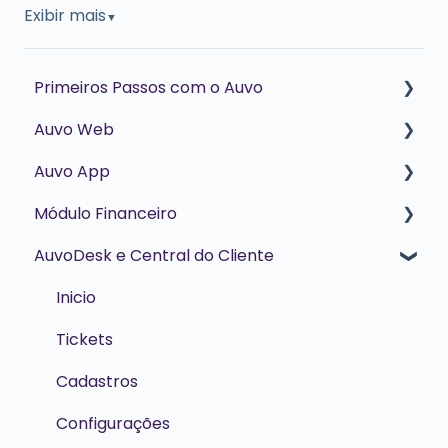
Exibir mais
▼
Primeiros Passos com o Auvo
Auvo Web
Por onde começar? Cadastros principais!
Auvo App
Agenda | Crie as atividades da sua equipe!
Pesquisa de Satisfação
Módulo Financeiro
Execução de tarefas | Como meu técnico
Colaboradores
Primeiros Passos
utiliza o aplicativo?
AuvoDesk e Central do Cliente
Clientes
Tarefas
Funcionalidades | Como utilizar o Mód.
Financeiro?
Notificações
Suporte
Inicio
Equipamentos
Despesas
Tickets
Relatórios
Clientes
Cadastros
Reembolso de KM
Chat/Conversas
Configurações