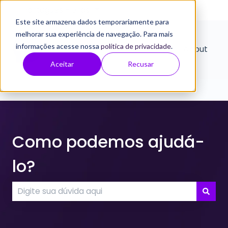
Português - Brasil
Mostrar submenu para traduçõe
Este site armazena dados temporariamente para
melhorar sua experiência de navegação. Para mais
informações acesse nossa
política de privacidade
.
Home
About
Aceitar
Recusar
Como podemos ajudá-
lo?
Não há sugestões porque o campo de pesquisa e