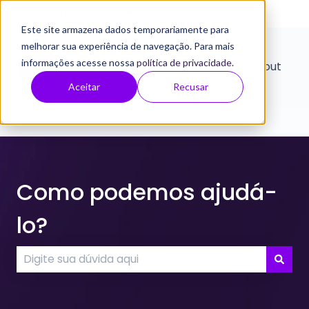
Português - Brasil
Mostrar submenu para traduçõe
Este site armazena dados temporariamente para
melhorar sua experiência de navegação. Para mais
informações acesse nossa
política de privacidade
.
Home
About
Aceitar
Recusar
Como podemos ajudá-
lo?
Não há sugestões porque o campo de pesquisa e